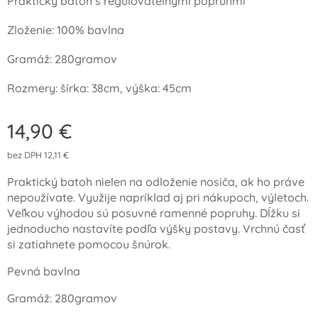
Praktický batoh s regulovateľnými popruhmi
Zloženie: 100% bavlna
Gramáž: 280gramov
Rozmery: šírka: 38cm, výška: 45cm
14,90
€
bez DPH 12,11 €
Praktický batoh nielen na odloženie nosiča, ak ho práve
nepoužívate. Využije napríklad aj pri nákupoch, výletoch.
Veľkou výhodou sú posuvné ramenné popruhy. Dĺžku si
jednoducho nastavíte podľa výšky postavy. Vrchnú časť
si zatiahnete pomocou šnúrok.
Pevná bavlna
Gramáž: 280gramov