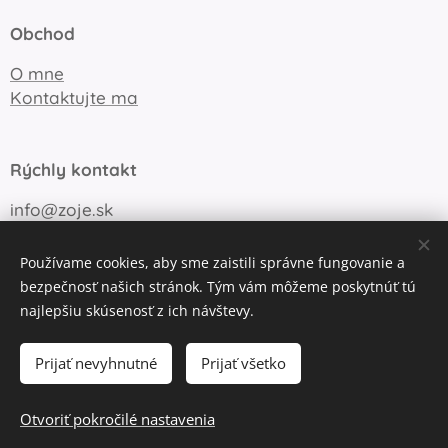
Obchod
O mne
Kontaktujte ma
Rýchly kontakt
info@zoje.sk
+421 905 747 148
Používame cookies, aby sme zaistili správne fungovanie a
bezpečnosť našich stránok. Tým vám môžeme poskytnúť tú
najlepšiu skúsenosť z ich návštevy.
Obchodné podmienky
Ochrana súkromia
Cookies
Prijať nevyhnutné
Prijať všetko
Do košíka
Otvoriť pokročilé nastavenia