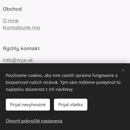
Obchod
O mne
Kontaktujte ma
Rýchly kontakt
info@zoje.sk
+421 905 747 148
Používame cookies, aby sme zaistili správne fungovanie a
bezpečnosť našich stránok. Tým vám môžeme poskytnúť tú
najlepšiu skúsenosť z ich návštevy.
Obchodné podmienky
Ochrana súkromia
Cookies
Prijať nevyhnutné
Prijať všetko
Do košíka
Otvoriť pokročilé nastavenia