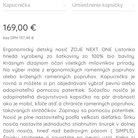
Kapucnička
Umiestnenie kapsičky
169,00
€
bez DPH 137,40 €
Ergonomický detský nosič ZOJE NEXT ONE Listonka
hnedá vyrobený zo šatkoviny zo 100% bio bavlny.
Krásnym dizajnom očarí všetkých milovníkov prírody.
Na výber máte z ergonomických ramenných popruhov
alebo krížených ramenných popruhov. Kapucnička je
rovná a môžete si pri objednávaní vybrať pevnú alebo
odopínateľnú pomocou patentiek. Súčasťou nosiča je
odopínateľná dvojvrstvová kapsička na pár drobností
ako je mobil, kľúče atď. a chrániče ramenných popruhov,
takzvaných slintáčikov. Zapínajú sa pomocou patentiek.
Nosič je plne nastaviteľný podľa veľkosti dieťatka. Šírku
nosiča nastavíte jednoducho stiahnutím šnúrok v dolnej
časti nosiča, hneď nad bedrovým pásom ( SIMPLE).
Šnúrky stiahnete a zaviažete na pevný uzol. Alebo si