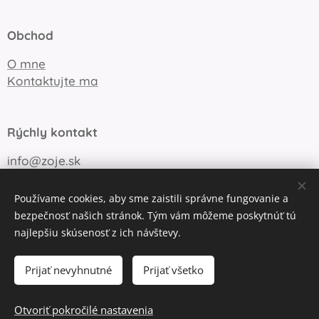
Obchod
O mne
Kontaktujte ma
Rýchly kontakt
info@zoje.sk
+421 905 747 148
Používame cookies, aby sme zaistili správne fungovanie a
bezpečnosť našich stránok. Tým vám môžeme poskytnúť tú
najlepšiu skúsenosť z ich návštevy.
Obchodné podmienky
Ochrana súkromia
Cookies
Prijať nevyhnutné
Prijať všetko
Do košíka
Otvoriť pokročilé nastavenia