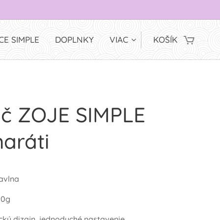
CE SIMPLE
DOPLNKY
VIAC
KOŠÍK
ič ZOJE SIMPLE
aráti
avlna
90g
cký dizajn, jednoduché nastavenie,