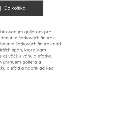
Do košíka
lstrovaným golierom pre
stiahnutím šatkových šnúrok
iahnutím šatkových šnúrok nad
rších spôn, ktoré Vám
 aj väčšiu váhu dieťatka.
Vyhrnutím goliera a
ky dieťatka napríklad ked