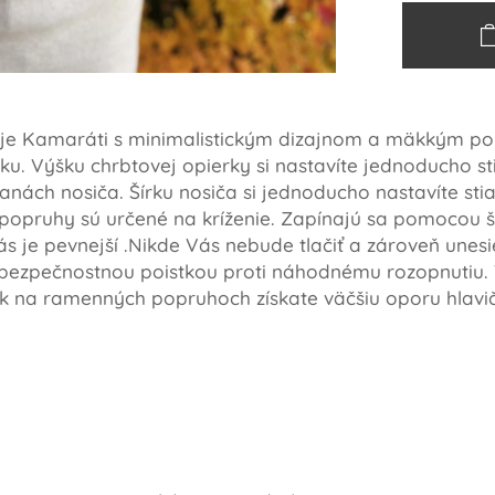
oje Kamaráti s minimalistickým dizajnom a mäkkým po
ičku. Výšku chrbtovej opierky si nastavíte jednoducho 
nách nosiča. Šírku nosiča si jednoducho nastavíte st
ruhy sú určené na kríženie. Zapínajú sa pomocou ši
s je pevnejší .Nikde Vás nebude tlačiť a zároveň unesie
ezpečnostnou poistkou proti náhodnému rozopnutiu. 
na ramenných popruhoch získate väčšiu oporu hlavič