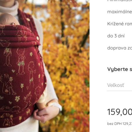
maximálne
Krížené r
do 3 dní
doprava z
Vyberte s
Veľkosť
159,0
bez DPH 129,2