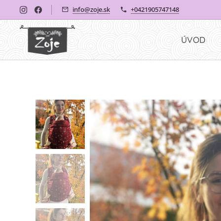
info@zoje.sk
+0421905747148
ÚVOD