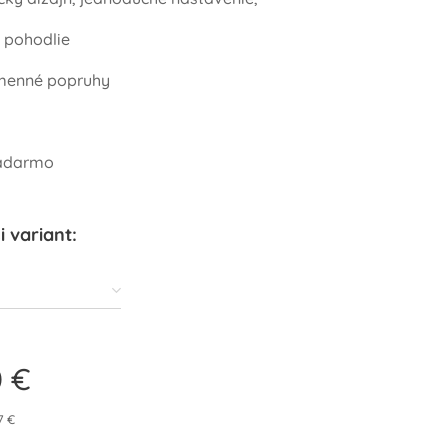
 pohodlie
amenné popruhy
adarmo
i variant:
0
€
7 €