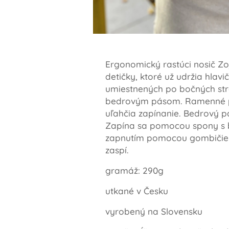
Ergonomický rastúci nosič Z
detičky, ktoré už udržia hlav
umiestnených po bočných stra
bedrovým pásom. Ramenné pop
uľahčia zapínanie. Bedrový pá
Zapína sa pomocou spony s b
zapnutím pomocou gombičiek 
zaspí.
gramáž: 290g
utkané v Česku
vyrobený na Slovensku