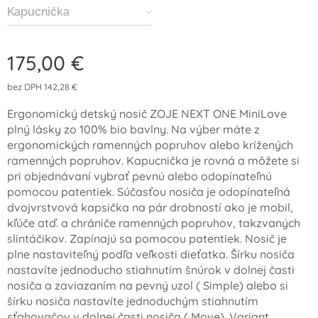
Kapucnička
175,00
€
bez DPH 142,28 €
Ergonomický detský nosič ZOJE NEXT ONE MiniLove
plný lásky zo 100% bio bavlny. Na výber máte z
ergonomických ramenných popruhov alebo krížených
ramenných popruhov. Kapucnička je rovná a môžete si
pri objednávaní vybrať pevnú alebo odopínateľnú
pomocou patentiek. Súčasťou nosiča je odopínateľná
dvojvrstvová kapsička na pár drobností ako je mobil,
kľúče atď. a chrániče ramenných popruhov, takzvaných
slintáčikov. Zapínajú sa pomocou patentiek. Nosič je
plne nastaviteľný podľa veľkosti dieťatka. Šírku nosiča
nastavíte jednoducho stiahnutím šnúrok v dolnej časti
nosiča a zaviazaním na pevný uzol ( Simple) alebo si
šírku nosiča nastavíte jednoduchým stiahnutím
sťahovačov v dolnej časti nosiča ( Move) .Variant