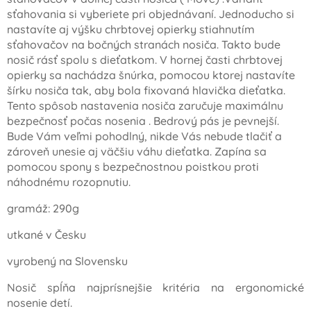
sťahovania si vyberiete pri objednávaní. Jednoducho si
nastavíte aj výšku chrbtovej opierky stiahnutím
sťahovačov na bočných stranách nosiča. Takto bude
nosič rásť spolu s dieťatkom. V hornej časti chrbtovej
opierky sa nachádza šnúrka, pomocou ktorej nastavíte
šírku nosiča tak, aby bola fixovaná hlavička dieťatka.
Tento spôsob nastavenia nosiča zaručuje maximálnu
bezpečnosť počas nosenia . Bedrový pás je pevnejší.
Bude Vám veľmi pohodlný, nikde Vás nebude tlačiť a
zároveň unesie aj väčšiu váhu dieťatka. Zapína sa
pomocou spony s bezpečnostnou poistkou proti
náhodnému rozopnutiu.
gramáž: 290g
utkané v Česku
vyrobený na Slovensku
Nosič spĺňa najprísnejšie kritéria na ergonomické
nosenie detí.