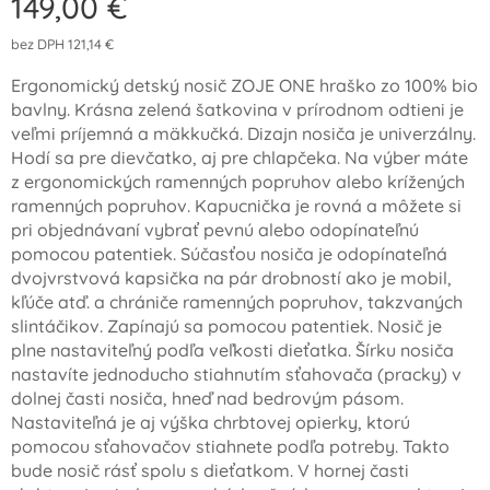
149,00
€
bez DPH 121,14 €
Ergonomický detský nosič ZOJE ONE hraško zo 100% bio
bavlny. Krásna zelená šatkovina v prírodnom odtieni je
veľmi príjemná a mäkkučká. Dizajn nosiča je univerzálny.
Hodí sa pre dievčatko, aj pre chlapčeka. Na výber máte
z ergonomických ramenných popruhov alebo krížených
ramenných popruhov. Kapucnička je rovná a môžete si
pri objednávaní vybrať pevnú alebo odopínateľnú
pomocou patentiek. Súčasťou nosiča je odopínateľná
dvojvrstvová kapsička na pár drobností ako je mobil,
kľúče atď. a chrániče ramenných popruhov, takzvaných
slintáčikov. Zapínajú sa pomocou patentiek. Nosič je
plne nastaviteľný podľa veľkosti dieťatka. Šírku nosiča
nastavíte jednoducho stiahnutím sťahovača (pracky) v
dolnej časti nosiča, hneď nad bedrovým pásom.
Nastaviteľná je aj výška chrbtovej opierky, ktorú
pomocou sťahovačov stiahnete podľa potreby. Takto
bude nosič rásť spolu s dieťatkom. V hornej časti