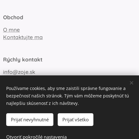
Obchod
O mne
Kontaktujte ma
Rýchly kontakt
info@zoje.sk
+421 905 747 148
Používame cookies, aby sme zaistili správne fungovanie a
bezpečnosť našich stránok. Tým vám môžeme poskytnúť tú
najlepšiu skúsenosť z ich návštevy.
Obchodné podmienky
Ochrana súkromia
Cookies
Prijať nevyhnutné
Prijať všetko
Do košíka
Otvoriť pokročilé nastavenia