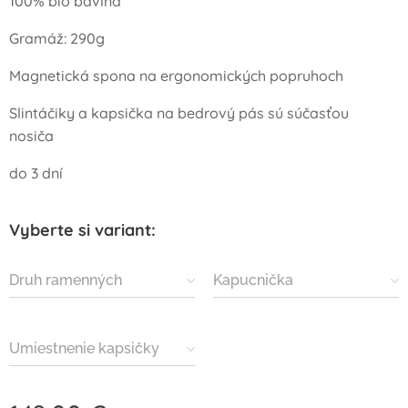
100% bio bavlna
Gramáž: 290g
Magnetická spona na ergonomických popruhoch
Slintáčiky a kapsička na bedrový pás sú súčasťou
nosiča
do 3 dní
Vyberte si variant:
Druh ramenných
Kapucnička
popruhov
Umiestnenie kapsičky