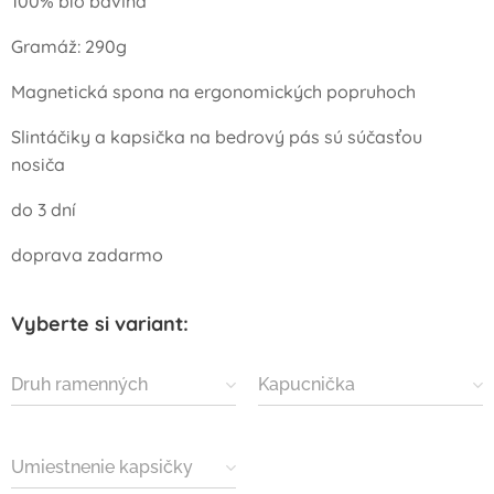
100% bio bavlna
Gramáž: 290g
Magnetická spona na ergonomických popruhoch
Slintáčiky a kapsička na bedrový pás sú súčasťou
nosiča
do 3 dní
doprava zadarmo
Vyberte si variant:
Druh ramenných
Kapucnička
popruhov
Umiestnenie kapsičky