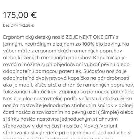
175,00
€
bez DPH 142,28 €
Ergonomický detský nosič ZOJE NEXT ONE CITY s
jemným, neutrálnym dizajnom zo 100% bio bavlny. Na
výber máte z ergonomických ramenných popruhov
alebo krížených ramenných popruhov. Kapucnička je
rovná a môžete si pri objednávaní vybrať pevnú alebo
odopínateľnú pomocou patentiek. Súčasťou nosiča je
odopínateľná dvojvrstvová kapsička na pár drobností
ako je mobil, kľúče atď. a chrániče ramenných popruhov,
takzvaných slintáčikov. Zapínajú sa pomocou patentiek.
Nosič je plne nastaviteľný podľa veľkosti dieťatka. Šírku
nosiča nastavíte jednoducho stiahnutím šnúrok v dolnej
časti nosiča a zaviazaním na pevný uzol ( Simple) alebo
si šírku nosiča nastavíte jednoduchým stiahnutím
sťahovačov v dolnej časti nosiča ( Move) .Variant
sťahovania si vyberiete pri objednávaní. Jednoducho si