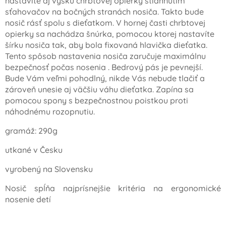
nastavíte aj výšku chrbtovej opierky stiahnutím
sťahovačov na bočných stranách nosiča. Takto bude
nosič rásť spolu s dieťatkom. V hornej časti chrbtovej
opierky sa nachádza šnúrka, pomocou ktorej nastavíte
šírku nosiča tak, aby bola fixovaná hlavička dieťatka.
Tento spôsob nastavenia nosiča zaručuje maximálnu
bezpečnosť počas nosenia . Bedrový pás je pevnejší.
Bude Vám veľmi pohodlný, nikde Vás nebude tlačiť a
zároveň unesie aj väčšiu váhu dieťatka. Zapína sa
pomocou spony s bezpečnostnou poistkou proti
náhodnému rozopnutiu.
gramáž: 290g
utkané v Česku
vyrobený na Slovensku
Nosič spĺňa najprísnejšie kritéria na ergonomické
nosenie detí