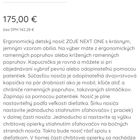
175,00
€
bez DPH 142,28 €
Ergonomický detský nosič ZOJE NEXT ONE s krásnym,
jemným vzorom obilia. Na výber máte z ergonomických
ramenných popruhov alebo krížených ramenných
popruhov. Kapucnička je rovná a môžete si pri
objednávaní vybrať pevnú alebo odopínateľnú pomocou
patentiek. Súčasťou nosiča je odopínateľná dvojvrstvová
kapsička na pár drobností ako je mobil, kľúče atď. a
chrániče ramenných popruhov, takzvaných slintáčikov.
Zapínajú sa pomocou patentiek. Nosič je plne
nastaviteľný podľa veľkosti dieťatka. Šírku nosiča
nastavíte jednoducho stiahnutím sťahovačov ( praciek)
v dolnej časti nosiča. Jednoducho si nastavíte aj výšku
chrbtovej opierky stiahnutím sťahovačov na bočných
stranách nosiča. Takto bude nosič rásť spolu s
dieťatkom. V hornej časti chrbtovej opierky sa nachádza