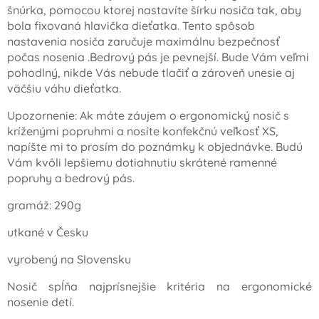
šnúrka, pomocou ktorej nastavíte šírku nosiča tak, aby
bola fixovaná hlavička dieťatka. Tento spôsob
nastavenia nosiča zaručuje maximálnu bezpečnosť
počas nosenia .Bedrový pás je pevnejší. Bude Vám veľmi
pohodlný, nikde Vás nebude tlačiť a zároveň unesie aj
väčšiu váhu dieťatka.
Upozornenie: Ak máte záujem o ergonomický nosič s
kríženými popruhmi a nosíte konfekčnú veľkosť XS,
napíšte mi to prosím do poznámky k objednávke. Budú
Vám kvôli lepšiemu dotiahnutiu skrátené ramenné
popruhy a bedrový pás.
gramáž: 290g
utkané v Česku
vyrobený na Slovensku
Nosič spĺňa najprísnejšie kritéria na ergonomické
nosenie detí.