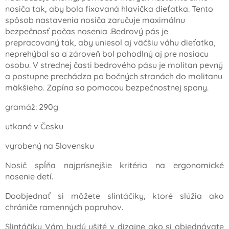
nosiča tak, aby bola fixovaná hlavička dieťatka. Tento
spôsob nastavenia nosiča zaručuje maximálnu
bezpečnosť počas nosenia .Bedrový pás je
prepracovaný tak, aby uniesol aj väčšiu váhu dieťatka,
neprehýbal sa a zároveň bol pohodlný aj pre nosiacu
osobu. V strednej časti bedrového pásu je molitan pevný
a postupne prechádza po bočných stranách do molitanu
mäkšieho. Zapína sa pomocou bezpečnostnej spony.
gramáž: 290g
utkané v Česku
vyrobený na Slovensku
Nosič spĺňa najprísnejšie kritéria na ergonomické
nosenie detí.
Doobjednať si môžete slintáčiky, ktoré slúžia ako
chrániče ramenných popruhov.
Slintáčiky Vám budú ušité v dizajne ako si objednávate