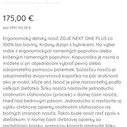
175,00
€
bez DPH 142,28 €
Ergonomický detský nosič ZOJE NEXT ONE PLUS zo
100% bio bavlny. Krásny dizajn s bylinkami. Na výber
máte z ergonomických ramenných popruhov alebo
krížených ramenných popruhov. Kapucnička je rovná a
môžete si pri objednávaní vybrať pevnú alebo
odopínateľnú pomocou patentiek. Súčasťou nosiča je
odopínateľná dvojvrstvová kapsička na pár drobností
ako je mobil, kľúče atd. Nosič je plne nastaviteľný podľa
veľkosti dieťatka. Šírku nosiča nastavíte jednoducho
stiahnutím sťahovačov (praciek) v dolnej časti nosiča,
hneď nad bedrovým pásom. Jednoducho si nastavíte aj
výšku chrbtovej opierky stiahnutím sťahovačov na
bočných stranách nosiča. Takto bude nosič rásť spolu s
dieťatkom. V hornej časti chrbtovej opierky sa
nachádzajú šnúrky, pomocou ktorých nastavíte šírku