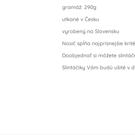
gramáž: 290g
utkané v Česku
vyrobený na Slovensku
Nosič spĺňa najprísnejšie kri
Doobjednať si môžete slintáč
Slintáčiky Vám budú ušité v d