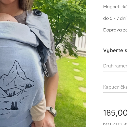
Magnetick
do 5 - 7 dní
Doprava z
Vyberte s
Druh rame
popruhov
Kapucničk
185,0
bez DPH 150,4