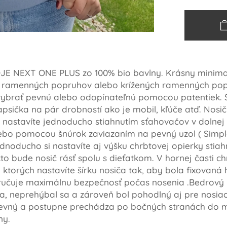
E NEXT ONE PLUS zo 100% bio bavlny. Krásny minimali
 ramenných popruhov alebo krížených ramenných pop
vybrať pevnú alebo odopínateľnú pomocou patentiek. 
sička na pár drobností ako je mobil, kľúče atď. Nosič
ča nastavíte jednoducho stiahnutím sťahovačov v dolnej
bo pomocou šnúrok zaviazaním na pevný uzol ( Simple)
ednoducho si nastavíte aj výšku chrbtovej opierky sti
o bude nosič rásť spolu s dieťatkom. V hornej časti ch
torých nastavíte šírku nosiča tak, aby bola fixovaná h
ručuje maximálnu bezpečnosť počas nosenia .Bedrový 
ka, neprehýbal sa a zároveň bol pohodlný aj pre nosiac
evný a postupne prechádza po bočných stranách do m
ny.