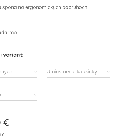
á spona na ergonomických popruhoch
adarmo
i variant:
nných
Umiestnenie kapsičky
a
0
€
1 €