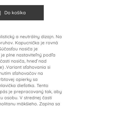
Do košíka
stický a neutrálny dizajn. Na
ruhov. Kapucnička je rovná
Súčasťou nosiča je
 je plne nastaviteľný podľa
 časti nosiča, hneď nad
 .Variant sťahovania si
ahnutím sťahovačov na
rbtovej opierky sa
lavička dieťatka. Tento
pás je prepracovaný tak, aby
u osobu. V strednej časti
olitanu mäkšieho. Zapína sa