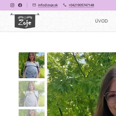
info@zoje.sk
+0421905747148
ÚVOD