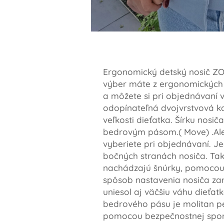
Ergonomický detský nosič ZOJ
výber máte z ergonomických
a môžete si pri objednávaní 
odopínateľná dvojvrstvová kap
veľkosti dieťatka. Šírku nosi
bedrovým pásom.( Move) .Ale
vyberiete pri objednávaní. J
bočných stranách nosiča. Takt
nachádzajú šnúrky, pomocou k
spôsob nastavenia nosiča za
uniesol aj väčšiu váhu dieťat
bedrového pásu je molitan p
pomocou bezpečnostnej spo