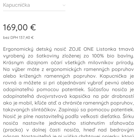
Kapucnička
169,00
€
bez DPH 137,40 €
Ergonomický detský nosič ZOJE ONE Listonka tmavá
vyrobený zo šatkoviny zloženej zo 100% bio bavlny.
Krásnym dizajnom očarí všetkých milovníkov prírody.
Na výber máte z ergonomických ramenných popruhov
alebo krížených ramenných popruhov. Kapucnička je
rovná a môžete si pri objednávaní vybrať pevnú alebo
odopínateľnú pomocou patentiek. Súčasťou nosiča je
odopínateľná dvojvrstvová kapsička na pár drobností
ako je mobil, kľúče atď. a chrániče ramenných popruhov,
takzvaných slintáčikov. Zapínajú sa pomocou patentiek.
Nosič je plne nastaviteľný podľa veľkosti dieťatka. Šírku
nosiča nastavíte jednoducho stiahnutím sťahovača
(pracka) v dolnej časti nosiča, hneď nad bedrovým
pásom. Nastaviteľná je aj výška chrbtovej opierky, ktorú