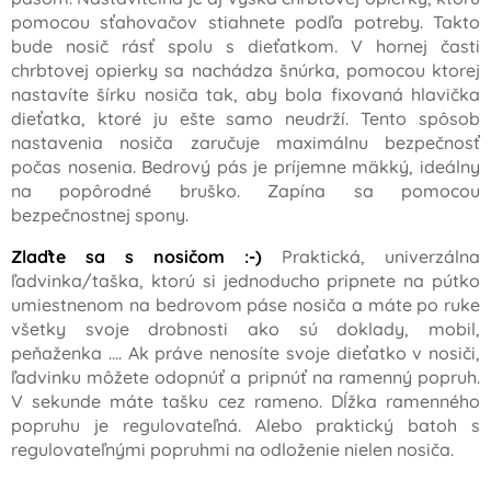
pomocou sťahovačov stiahnete podľa potreby. Takto
bude nosič rásť spolu s dieťatkom. V hornej časti
chrbtovej opierky sa nachádza šnúrka, pomocou ktorej
nastavíte šírku nosiča tak, aby bola fixovaná hlavička
dieťatka, ktoré ju ešte samo neudrží. Tento spôsob
nastavenia nosiča zaručuje maximálnu bezpečnosť
počas nosenia. Bedrový pás je príjemne mäkký, ideálny
na popôrodné bruško. Zapína sa pomocou
bezpečnostnej spony.
Zlaďte sa s nosičom :-)
Praktická, univerzálna
ľadvinka/taška, ktorú si jednoducho pripnete na pútko
umiestnenom na bedrovom páse nosiča a máte po ruke
všetky svoje drobnosti ako sú doklady, mobil,
peňaženka .... Ak práve nenosíte svoje dieťatko v nosiči,
ľadvinku môžete odopnúť a pripnúť na ramenný popruh.
V sekunde máte tašku cez rameno. Dĺžka ramenného
popruhu je regulovateľná. Alebo praktický batoh s
regulovateľnými popruhmi na odloženie nielen nosiča.